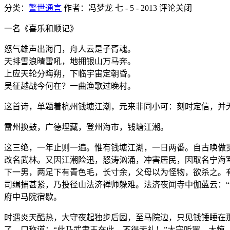
分类：
警世通言
作者：冯梦龙
七 - 5 - 2013
评论关闭
一名《喜乐和顺记》
怒气雄声出海门，舟人云是子胥魂。
天排雪浪晴雷吼，地拥银山万马奔。
上应天轮分晦朔，下临宇宙定朝昏。
吴征越战今何在？一曲渔歌过晚村。
这首诗，单题着杭州钱塘江潮，元来非同小可：刻时定信，并
雷州换鼓，广德埋藏，登州海市，钱塘江潮。
这三绝，一年止则一遍。惟有钱塘江湖，一日两番。自古唤做
改名武林。又因江潮险迅，怒涛汹涌，冲害居民，因取名宁海
下一男，两足下有青色毛，长寸余，父母以为怪物，欲杀之。
司缉捕甚紧，乃投径山法济禅师躲难。法济夜闻寺中伽蓝云：
府中马院宿歇。
时遇炎天酷热，大守夜起独步后园，至马院边，只见钱锤睡在
了，口称道：“此乃武肃王在此，不得无礼！”太守听罢，大