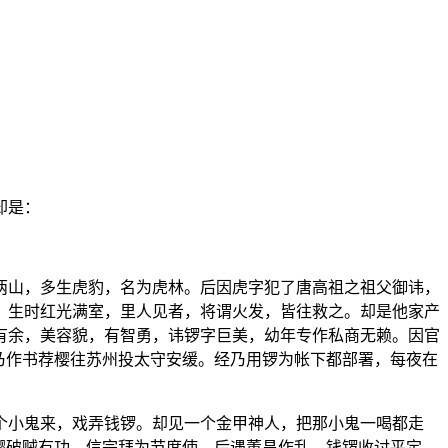
却是：
两山，多生虎豹，名为虎林。后因虎字犯了唐高祖之祖父御讳，
。生时红光满室，里人见者，将谓火发，皆往救之。却是他家产
有余，美容貌，有智勇，讳锣字巨美，幼年专作私商无赖。因官
乃作书荐樱往苏州投太守安缓。经乃用锣为帐下都部署，每夜在
个小鬼来，戏弄钱锣。却见一个金甲神人，把那小鬼一喝都走
樱破贼有功，信宗拜为节度使。后遇董昌作乱，钱锣收讨平定，