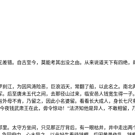
无差错。自古至今，莫能考其出没之由。从来说道天下有四绝，
罗刹江，为因风涛险恶，巨浪滔天，常翻了船，以此名之。南北
军。后至唐未五代之间，去那径山过来，临安邑人钱宽生得一子
有外母不肯，乃留之，因此小名婆留。看看长大成人，身长七尺
“今夜钱武肃王在此，毋令惊动！”法济知他是异人，不敢相留，
那里。太守方坐间，只见那正厅背后，有一眼枯井，井中走出两
惊，急回府中，心大异之，以此好生看待钱樱。后因黄巢作乱，钱