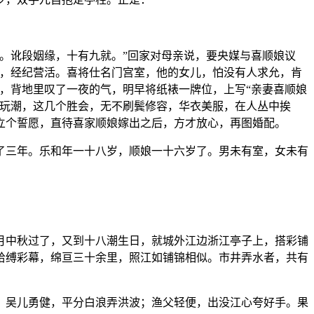
。讹段姻缘，十有九就。”回家对母亲说，要央媒与喜顺娘议
微，经纪营活。喜将仕名门宫室，他的女儿，怕没有人求允，肯
，背地里叹了一夜的气，明早将纸裱一牌位，上写“亲妻喜顺娘
月玩潮，这几个胜会，无不刷鬓修容，华衣美服，在人丛中挨
立个誓愿，直待喜家顺娘嫁出之后，方才放心，再图婚配。
了三年。乐和年一十八岁，顺娘一十六岁了。男未有室，女未有
月中秋过了，又到十八潮生日，就城外江边浙江亭子上，搭彩铺
拾缚彩幕，绵亘三十余里，照江如铺锦相似。市井弄水者，共有
。吴儿勇健，平分白浪弄洪波；渔父轻便，出没江心夸好手。果