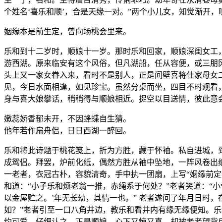
个姓名‘喜乐和顺’，合是天缘一对。”两个小儿女，知觉渐开
姻缘本是前生定，曾向场桃会里来。
乐和到十二岁时，顺娘十一岁。那时乐和回家，顺娘深闺女工
游西湖。原来临安有这个风俗，但凡湖船，任从容便，或三朋
头上又一家女眷入来，看时不是别人，正是间壁喜将仕家母女
见，今日水面相逢，如见珍宝。虽然分桌而坐，四目不时观看
身与喜大娘攀话，稍稍得与顺娘相近。捉空以目送情，彼此意
嫩蕊娇香郁未开，不因蜂蝶自生猜。
他年若作扁舟侣，日日西湖一醉回。
乐和将此诗题于桃花笺上，折为方胜，藏于怀袖。私自进城，
成鸳侣。拜罢，炉前化纸，偶然方胜从袖中坠地，一阵风卷出纸
一老者，衣冠古朴，容貌清奇，手中执一团扇，上写“姻缘前定”
和道：“小子乐和烦老翁一推，赤绳系于何处？”老者笑道：“小
以金屋贮之。’年无长幼，其情一也。” 老者遂问了年月日时
如？”老者引至一口八角井边，教乐和看井内有缘无缘便知。
约可爱。仔细认之，正是顺娘，心下又惊又喜。却被老者望背