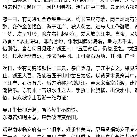
昭宗封为吴越国王。因杭州建都，治得国中宁静。只是地方狭
忽一日，有司进到金色鲤鱼一尾，约长三尺有余，两目炯炯有
醉，变作金色鲤鱼，游于江岸，被人获之，进与大工作御膳，
一梦，次早升殿，唤左右打起那鱼，差人放之江中。当夜，又
乃言：“珍主珠壁，非吾愿也。惟我国僻处海隅，地方无千里，
借则借，当在何日见还？钱王曰：“五百劫后，仍复还之。”龙
只，其水渐渐自迟，沙涨为平地。王可叠石为塘，其地即广也
次日，令有司铸造铁柱十二只，亲自登舟，于江中看之。果见
止。钱王大喜，乃使石匠于山中凿石为板，以黄罗木贯穿其中
了江岸，石板有余。后方始称为钱塘江。至大宋高宗南渡，建
潮快乐。亦有本上善识水性之人，手执十幅旗幡，出没水中，
俗。有东坡学士看潮一绝为证：
吴儿生长押涛渊，冒险轻生不囱怜。
东海若知明主意，应教破浪变桑田。
话说南宋临安府有一个旧家，姓乐名美善，原是贤福坊安平巷
生一子，名和。生得眉目清秀，伶俐乖巧。幼年寄在永清巷母