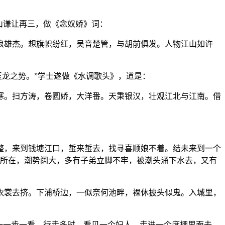
山谦让再三，做《念奴娇》词：
浪雄杰。想旗帜纷红，吴音楚管，与胡前俱发。人物江山如许
玉龙之势。”学士遂做《水调歌头》，道是：
寒。扫方涛，卷圆娇，大洋番。天秉银汉，壮观江北与江南。借
整，来到钱塘江口，蜇来蜇去，找寻喜顺娘不着。结未来到一个
这个所在，潮势阔大，多有子弟立脚不牢，被潮头涌下水去，又有
衣裳去挤。下浦桥边，一似奈何池畔，裸休披头似鬼。入城里，
一一步一看。行走多时，看见一个妇人，走进一个席棚里面去