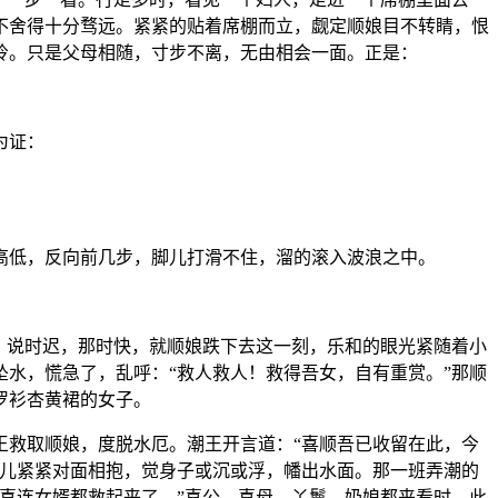
不舍得十分骛远。紧紧的贴着席棚而立，觑定顺娘目不转睛，恨
怜。只是父母相随，寸步不离，无由相会一面。正是：
为证：
高低，反向前几步，脚儿打滑不住，溜的滚入波浪之中。
，说时迟，那时快，就顺娘跌下去这一刻，乐和的眼光紧随着小
水，慌急了，乱呼：“救人救人！救得吾女，自有重赏。”那顺
罗衫杏黄裙的女子。
王救取顺娘，度脱水厄。潮王开言道：“喜顺吾已收留在此，今
手儿紧紧对面相抱，觉身子或沉或浮，幡出水面。那一班弄潮的
喜连女婿都救起来了。”喜公、喜母、丫鬟、奶娘都来看时，此