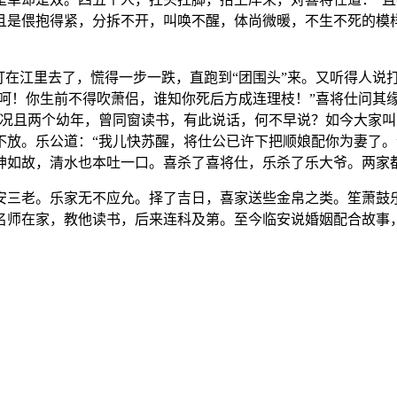
且是偎抱得紧，分拆不开，叫唤不醒，体尚微暖，不生不死的模
打在江里去了，慌得一步一跌，直跑到“团围头”来。又听得人说
儿呵！你生前不得吹萧侣，谁知你死后方成连理枝！”喜将仕问其
。况且两个幼年，曾同窗读书，有此说话，何不早说？如今大家叫
放。乐公道：“我儿快苏醒，将仕公已许下把顺娘配你为妻了。”
神如故，清水也本吐一口。喜杀了喜将仕，乐杀了乐大爷。两家
安三老。乐家无不应允。择了吉日，喜家送些金帛之类。笙萧鼓
名师在家，教他读书，后来连科及第。至今临安说婚姻配合故事，