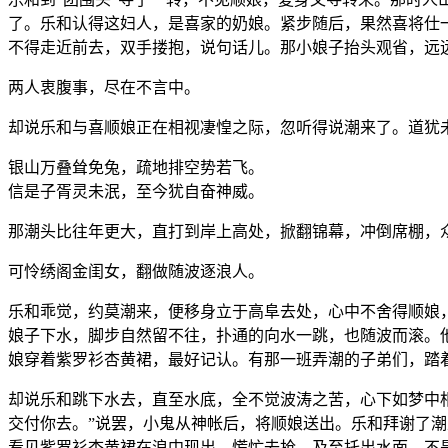
了。乐和认得这妇人，是喜家的奶娘。紧步随后，果然喜将仕
不得走近前去，双手搂抱，说句话儿。那小娘子抬头观省，远
两人衷腹事，尽在不言中。
却说乐和与喜顺娘正在相视凄惶之际，忽听得说潮来了。道犹
银山万叠耸免兔，疏地排空势若飞。
信是子胥灵未泯，至今犹自奋神威。
那潮头比往年更大，直打到岸上高处，掀翻锦幕，冲倒席棚，
可怜绣阁金闺女，翻做随波逐浪人。
乐和乖觉，约莫潮来，便移身立于高阜去处，心中不舍得顺娘
娘子下水，脚步自然留不往，扑通的向水一跳，也随波而滚。
娘穿着紫罗衫杏黄裙，最好记认。有那一班弄潮的子弟们，踏
却说乐和跳下水去，直至水底，全不觉波涛之苦，心下如梦中
交付你去。”说罢，小鬼从神帐后，将顺娘送出。乐和拜谢了
看见紫罗衫杏黄裙在浪中现出，慌忙去抢。及至托出水面，不