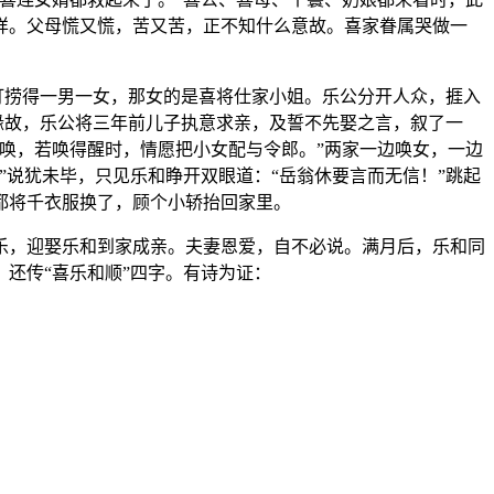
样。父母慌又慌，苦又苦，正不知什么意故。喜家眷属哭做一
打捞得一男一女，那女的是喜将仕家小姐。乐公分开人众，捱入
缘故，乐公将三年前儿子执意求亲，及誓不先娶之言，叙了一
唤，若唤得醒时，情愿把小女配与令郎。”两家一边唤女，一边
说犹未毕，只见乐和睁开双眼道：“岳翁休要言而无信！”跳起
都将千衣服换了，顾个小轿抬回家里。
乐，迎娶乐和到家成亲。夫妻恩爱，自不必说。满月后，乐和同
还传“喜乐和顺”四字。有诗为证：