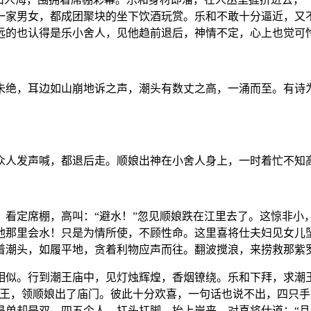
一家男女，都成团聚块的坐下饮酒玩赏。乐和不敢十分逼近，又
远的也认得是乐小舍人，见他趋前退后，神情不定，心上也觉可
未绝，耳边如山崩地诉之声，潮头有数丈之高，一涌而至。有诗
众人发声喊，都退后走。顺娘出神在小舍人身上，一时着忙不知
，看定席棚，高叫：“避水！”忽见顺娘跌在江里去了。这惊非小
他那里会水！只是为情所使，不顾性命。这里喜将仕夫妇见女儿坠
着潮头，如履平地，贪着利物应声而往。翻波搅浪，来捞救那紫
相似。行到潮王庙中，见灯烛辉煌，香烟镣绕。乐和下拜，求潮
潮王，领顺娘出了庙门。彼此十分欢喜，一句话也说不出，四只
是单却是双。四五个人，扛头扛脚，抬上岸来，对喜将仕道：“且