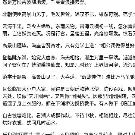
然是万顷碧波随地滚，千寻雪浪接云奔。
北朝使臣高景山见了，毛发皆耸，嗟叹不已，果然奇观。范学
云涛千里，泛今古绝致，东南风物。碧海云横初一线，忽尔雷
丽，岂信妖氛难灭。况是行宫，星缠五福，光焰窥毫发。惊看
高景山题毕，满座皆赞奇才，只有范学士道：“相公词做得甚好
登临眺东淆，始觉大虚宽。海天相接，潮生万里一毫端。滔滔
问子臀何在？博望乘挂仙去，知是几时还？上界银河窄，流泻
范学士题罢，高景山见了，大喜道：“奇哉佳作！难比万马争
且说临安大小户人家，闻得是日朝廷款待北使，陈设百戏，倾
去处，唤做“天开图画”，又叫做“团围头”。因那里团团围转，
豁湿了身上衣服的，都在下浦桥边搅挤教干。有人做下《临江
自古钱塘难比。看潮人成群作队，不待中秋，相随相趁，尽往
烘好衣裳，犹问几时起水。
乐和到“团围头”寻了一转，不见顺娘，复身又寻转来。那时