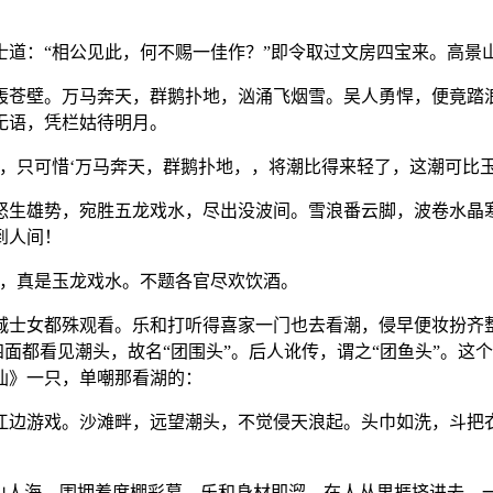
士道：“相公见此，何不赐一佳作？”即令取过文房四宝来。高景
轰苍壁。万马奔天，群鹅扑地，汹涌飞烟雪。吴人勇悍，便竟踏
无语，凭栏姑待明月。
，只可惜‘万马奔天，群鹅扑地，，将潮比得来轻了，这潮可比
怒生雄势，宛胜五龙戏水，尽出没波间。雪浪番云脚，波卷水晶
到人间！
驰，真是玉龙戏水。不题各官尽欢饮酒。
城士女都殊观看。乐和打听得喜家一门也去看潮，侵早便妆扮齐
四面都看见潮头，故名“团围头”。后人讹传，谓之“团鱼头”。
仙》一只，单嘲那看湖的：
江边游戏。沙滩畔，远望潮头，不觉侵天浪起。头巾如洗，斗把
人山人海，围拥着席棚彩幕。乐和身材即溜，在人丛里捱挤进去，