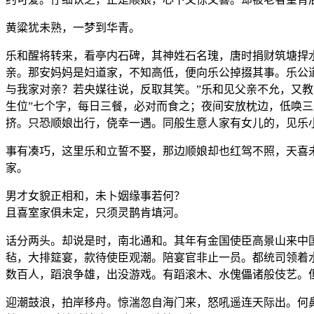
黄粱犹未熟，一梦到华青。
乐和醒将转来，看亭内石碑，其神姓石名瑰，唐时捐财筑塘捍
亲。那安妈妈是妇道家，不知高低，便向乐公掉掇其事。乐公
与我家对亲？若央媒往说，反取其笑。”乐和见父亲不允，又
生位”七个字，每日三餐，必对而食之；夜间安放枕边，低唤
挤。只恐顺娘出行，侥幸一遇。同般生意人家有女儿的，见乐
事有凑巧，这里乐和立誓不娶，那边顺娘却也红驾不照，天喜
家。
男才女貌正相和，未卜姻缘事若何？
且喜室家俱未定，只须灵鹊肯填河。
话分两头。却说是时，南北通和。其年有金国使臣高景山来中
毡，大排筵宴，款待使臣观潮。陪宴官非止一员。都统司领着
数百人，蹈浪争雄，出没游戏。有蹈滚木、水傀儡诸般伎艺。
迎潮鼓浪，拍岸移舟。惊湍忽自海门来，怒吼遥连天际出。何