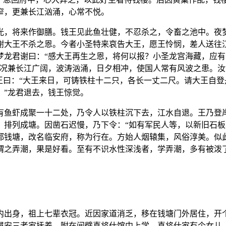
窄，更兼长江汹涌，心常不悦。
光，将来作御膳。钱王见此鱼壮健，不忍杀之，令畜之池中。夜
谢大王不杀之恩。今者小圣特来哀告大王，愿王怜悯，差人送往
梦龙君谢曰：“感大王再生之恩，将何以报？小圣龙宫海藏，应
况兼长江广阔，波涛汹涌，日夕相冲，使国人常有风波之患。汝
王曰：“大王来日，可铸铁柱十二只，各长一丈二尺。请大王自
。”龙君退去，钱王惊觉。
有鱼虾成聚一十二处，乃令人以铁柱沉下去，江水自退。王乃登
，排列成塘。因凿石迟慢，乃下令：“如有军民人等，以新旧石板
都钱塘，改名临安府，称为行在。方始人烟辕集，风俗淳美。似
谓之弄潮，果是好看。至有不识水性深浅者，学弄潮，多有被泼
内出身，祖上七辈衣冠。近因家道消乏，移在钱塘门外居住，开
舅安三者家抚养，附在间壁喜将仕馆中上学。喜将仕家有个女儿