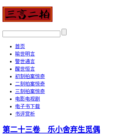
首页
喻世明言
警世通言
醒世恒言
初刻拍案惊奇
二刻拍案惊奇
三刻拍案惊奇
电影电视剧
电子书下载
书评赏析
第二十三卷 乐小舍弃生觅偶