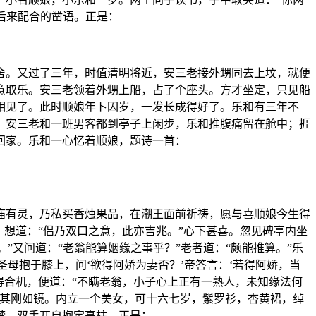
后来配合的凿语。正是：
舍。又过了三年，时值清明将近，安三老接外甥同去上坟，就便
意取乐。安三老领着外甥上船，占了个座头。方才坐定，只见船
相见了。此时顺娘年卜囚岁，一发长成得好了。乐和有三年不
，安三老和一班男客都到亭子上闲步，乐和推腹痛留在舱中；捱
回家。乐和一心忆着顺娘，题诗一首：
庙有灵，乃私买香烛果品，在潮王面前祈祷，愿与喜顺娘今生得
想道：“侣乃双口之意，此亦吉兆。”心下甚喜。忽见碑亭内坐
”又问道：“老翁能算姻缘之事乎？”老者道：“颇能推算。”乐
圣母抱于膝上，问‘欲得阿娇为妻否？’帝答言：‘若得阿娇，当
说得合机，便道：“不瞒老翁，小子心上正有一熟人，未知缘法何
，其刚如镜。内立一个美女，可十六七岁，紫罗衫，杏黄裙，绰
梦，双手兀自抱定亭柱。正是：