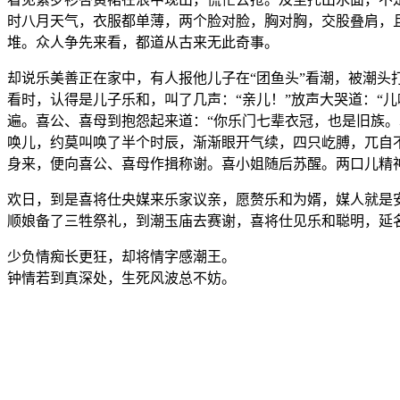
时八月天气，衣服都单薄，两个脸对脸，胸对胸，交股叠肩，
堆。众人争先来看，都道从古来无此奇事。
却说乐美善正在家中，有人报他儿子在“团鱼头”看潮，被潮头
看时，认得是儿子乐和，叫了几声：“亲儿！”放声大哭道：“
遍。喜公、喜母到抱怨起来道：“你乐门七辈衣冠，也是旧族
唤儿，约莫叫唤了半个时辰，渐渐眼开气续，四只屹膊，兀自不
身来，便向喜公、喜母作揖称谢。喜小姐随后苏醒。两口儿精
欢日，到是喜将仕央媒来乐家议亲，愿赘乐和为婿，媒人就是
顺娘备了三牲祭礼，到潮玉庙去赛谢，喜将仕见乐和聪明，延
少负情痴长更狂，却将情字感潮王。
钟情若到真深处，生死风波总不妨。