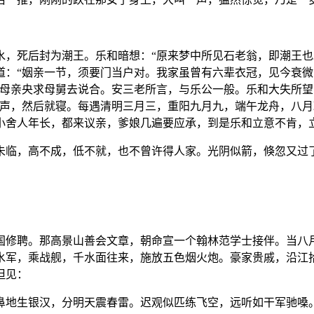
水，死后封为潮王。乐和暗想：“原来梦中所见石老翁，即潮王也
道：“姻亲一节，须要门当户对。我家虽曾有六辈衣冠，见今衰
教母亲央求母舅去说合。安三老所言，与乐公一般。乐和大失所望
三声，然后就寝。每遇清明三月三，重阳九月九，端午龙舟，八
小舍人年长，都来议亲，爹娘几遍要应承，到是乐和立意不肯，
未临，高不成，低不就，也不曾许得人家。光阴似箭，倏忽又过
国修聘。那高景山善会文章，朝命宣一个翰林范学士接伴。当八
水军，乘战舰，千水面往来，施放五色烟火炮。豪家贵戚，沿江
但见：
鼻地生银汉，分明天震春雷。迟观似匹练飞空，远听如干军驰嗓