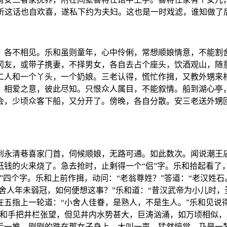
，听这话也自欢喜，遂私下约为夫妇。这也是一时戏滤，谁知做了
，各不相见。乐和虽则童年，心中伶俐，常想顺娘情意，不能割
冈友，或带子携妻，不择男女，各自去占个座头，饮酒观山，随
二人和一个丫头，一个奶娘。三老认得，慌忙作揖，又教外甥来
，相爱之意，彼此尽知。只恨众人属目，不能叙情。船到湖心亭
会，少顷众客下船，又分开了。傍晚，各自分散。安三老送外甥
到永清巷喜家门首，伺候顺娘，无路可通。如此数次。闻说潮王
钱的火来烧了。急去抢时，止剩得一个“侣”字。乐和拾起看了，
四个字。乐和上前作揖，动问：“老翁尊姓？”答道：“老汉姓石。
舍人年未弱冠，如何便想这事？”乐和道：“昔汉武帝为小儿时，
，在五指上一轮道：“小舍人佳眷，是熟人，不是生人。”乐和见
乐和手把井栏张望，但见井内水势甚大，巨涛汹涌，如万顷相似
后一推，刚刚的跌在那女子身上，大叫一声，猛然惊觉，乃是一