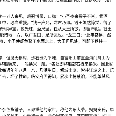
梦一老人来见，峨冠博带，口称：“小圣夜来孺子不肖，乘酒
江中，必当重报。”钱王应允，龙君乃退。钱王飒然惊觉，得了
有奇珍异宝，夜光珠，盈尺壁，任从大王所欲，即当奉献。钱王
能惜地一方，以广吾国，是所愿也。”龙王曰：“此事甚易，然
登舟，小圣使虾鱼聚于水面之上，大王但见处，可即下铁柱一
岸，但见无移时，沙石涨为平地，自富阳山前直至海门舟山为
将船装来，一船换米一船。”各处即将船载石板来换米。因此砌
此每遇年年八月十八，乃潮生日，倾城士庶，皆往江塘之上，玩
了去，坏了性命。临安府尹得知，累次出榜禁谕，不能革其风
个杂色货铺子。人都重他的家世，称他为乐大爷。妈妈安氏，单
，小名顺娘，小乐和一岁。两个同学读书，学中取笑道：“你两