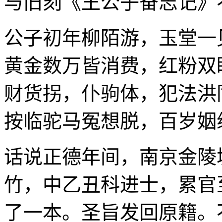
与旧刻《王公子奋志记》
公子初年柳陌游，玉堂一
黄金数万皆消费，红粉双
财货拐，仆驹体，犯法洪
按临驼马冤想脱，百岁姻
话说正德年间，南京金陵
竹，中乙丑科进士，累官
了一本。圣旨发回原籍。