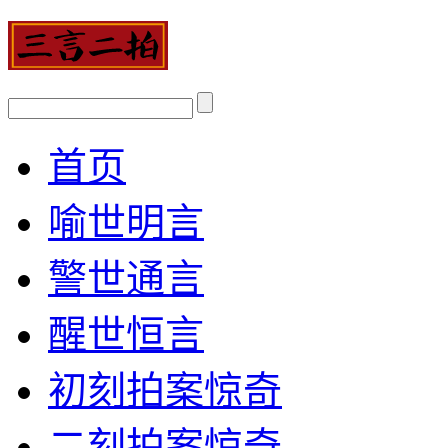
首页
喻世明言
警世通言
醒世恒言
初刻拍案惊奇
二刻拍案惊奇