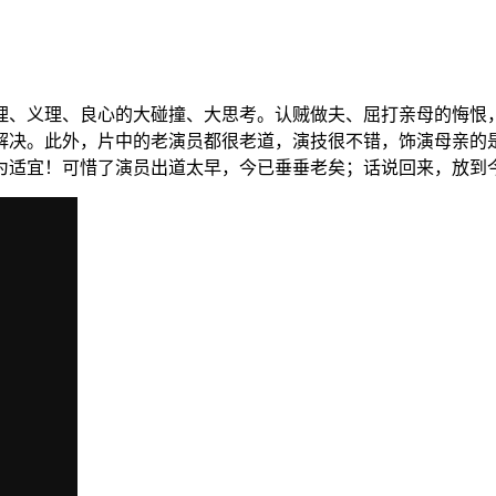
情理、义理、良心的大碰撞、大思考。认贼做夫、屈打亲母的悔恨
解决。此外，片中的老演员都很老道，演技很不错，饰演母亲的
为适宜！可惜了演员出道太早，今已垂垂老矣；话说回来，放到