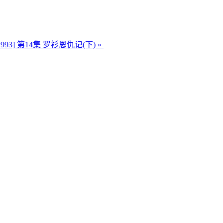
93] 第14集 罗衫恩仇记(下)
»