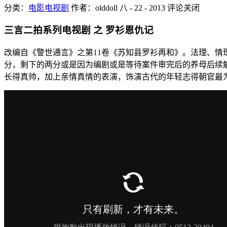
分类：
电影电视剧
作者：olddoll
八 - 22 - 2013
评论关闭
三言二拍系列电视剧 之 罗衫恩仇记
改编自《警世通言》之第11卷《苏知县罗衫再和》。法理、
分，剩下的两分或是因为编剧或是等待案件审完后的养母后续
长得真帅，加上亲情真情的表演，饰演古代的年轻志得朝官最