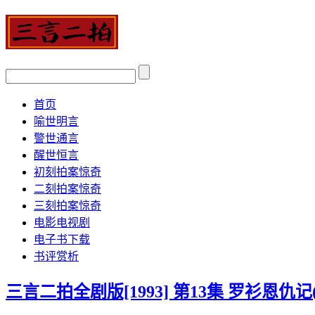
首页
喻世明言
警世通言
醒世恒言
初刻拍案惊奇
二刻拍案惊奇
三刻拍案惊奇
电影电视剧
电子书下载
书评赏析
三言二拍全剧版[1993] 第13集 罗衫恩仇记