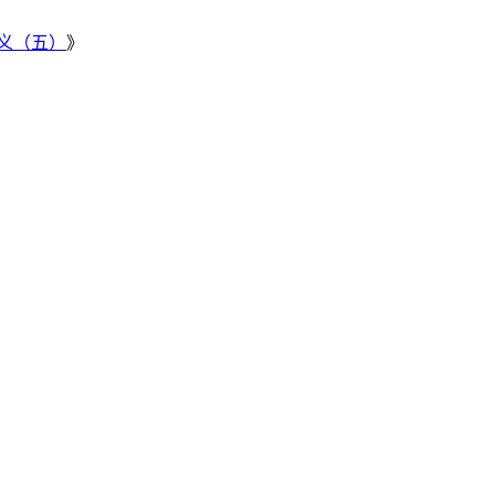
义（五）
》