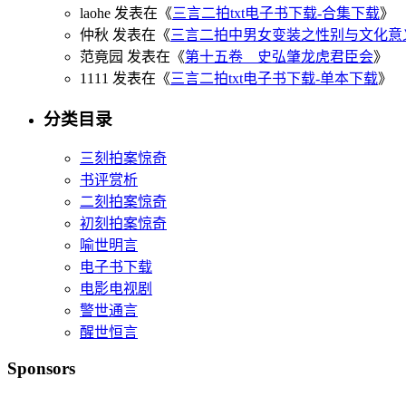
laohe 发表在《
三言二拍txt电子书下载-合集下载
》
仲秋 发表在《
三言二拍中男女变装之性别与文化意
范竟园 发表在《
第十五卷 史弘肇龙虎君臣会
》
1111 发表在《
三言二拍txt电子书下载-单本下载
》
分类目录
三刻拍案惊奇
书评赏析
二刻拍案惊奇
初刻拍案惊奇
喻世明言
电子书下载
电影电视剧
警世通言
醒世恒言
Sponsors