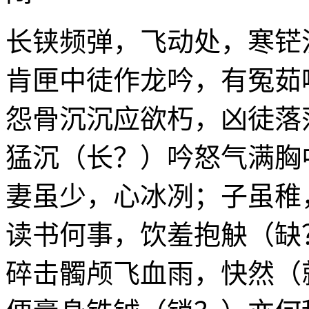
长铗频弹，飞动处，寒铓
肯匣中徒作龙吟，有冤茹
怨骨沉沉应欲朽，凶徒落
猛沉（长？）吟怒气满胸
妻虽少，心冰冽；子虽稚
读书何事，饮羞抱觖（缺
碎击髑颅飞血雨，快然（