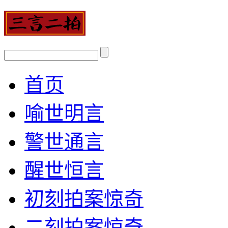
首页
喻世明言
警世通言
醒世恒言
初刻拍案惊奇
二刻拍案惊奇