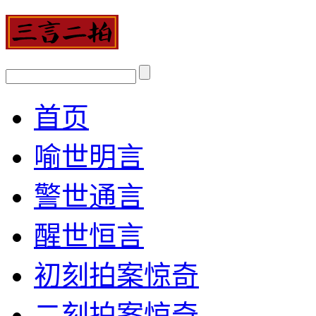
首页
喻世明言
警世通言
醒世恒言
初刻拍案惊奇
二刻拍案惊奇