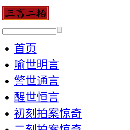
首页
喻世明言
警世通言
醒世恒言
初刻拍案惊奇
二刻拍案惊奇