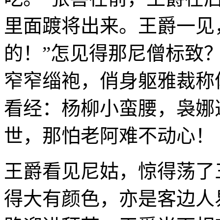
里面踱将出来。王爵一见
的！”怎见得那尼僧标致
窄窄缁袍，俏身躯雅裁称
看经：杨柳小蛮腰，袅娜
世，那怕老阿难不动心！
王爵看见尼姑，惊得荡了
得大有颜色，亦是客边人