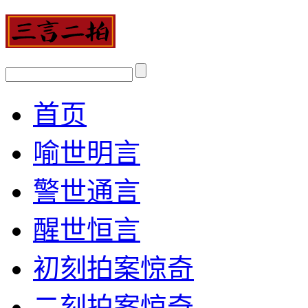
首页
喻世明言
警世通言
醒世恒言
初刻拍案惊奇
二刻拍案惊奇