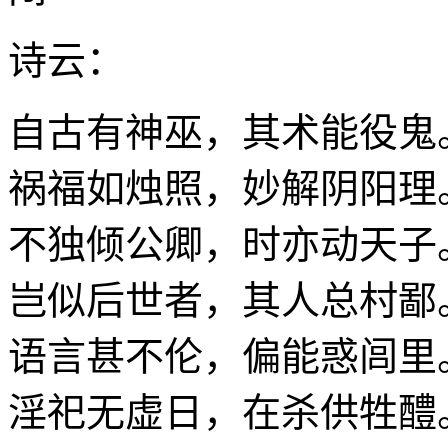
诗云：
自古有神巫，其术能役鬼
祸福如烛照，妙解阴阳理
不独倾公卿，时亦动天子
岂似后世者，其人总村鄙
语言甚不伦，偏能惑闾里
淫祀无虚日，在杀供牲醴