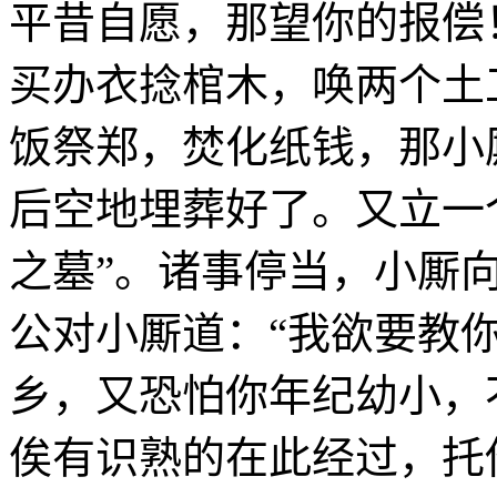
平昔自愿，那望你的报偿
买办衣捻棺木，唤两个土
饭祭郑，焚化纸钱，那小
后空地埋葬好了。又立一
之墓”。诸事停当，小厮
公对小厮道：“我欲要教
乡，又恐怕你年纪幼小，
俟有识熟的在此经过，托