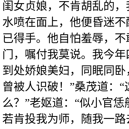
闺女贞娘，不肯胡乱的，
水喷在面上，他便昏迷不
已得手。他自怕羞辱，不
门，嘱付我莫说。我今年
到处娇娘美妇，同眠同卧
曾被人识破！”桑茂道：
么？”老妪道：“似小官
若肯投我为师，随我一路