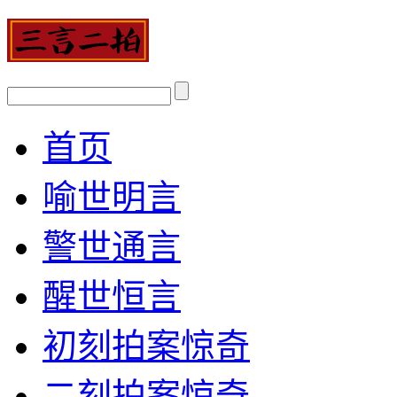
首页
喻世明言
警世通言
醒世恒言
初刻拍案惊奇
二刻拍案惊奇