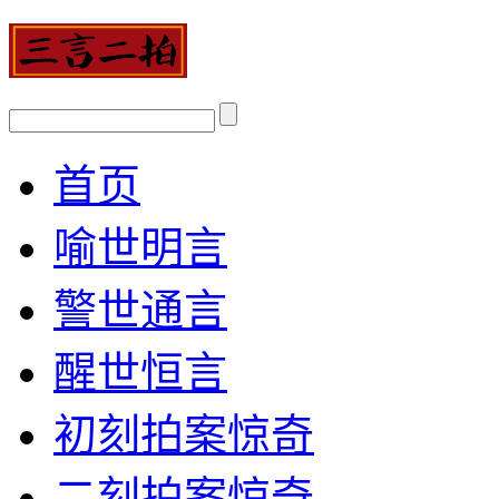
首页
喻世明言
警世通言
醒世恒言
初刻拍案惊奇
二刻拍案惊奇