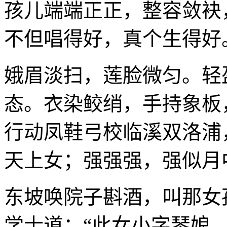
孩儿端端正正，整容敛袂
不但唱得好，真个生得好
娥眉淡扫，莲脸微匀。轻
态。衣染鲛绡，手持象板
行动凤鞋弓校临溪双洛浦
天上女；强强强，强似月
东坡唤院子斟酒，叫那女
学士道：“此女小字琴娘