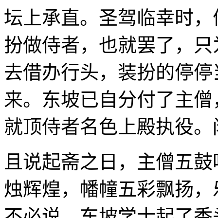
坛上承直。圣驾临幸时，
扮做侍者，也就罢了，只
去借办行头，装扮的停停
来。东坡已自分付了主僧
就顶侍者名色上殿执役。
且说起斋之日，主僧五鼓
烛辉煌，幡幢五彩飘扬，
不必说。东坡学士起了香