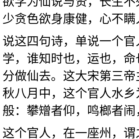
欲学为仙说与贤，长生不
少贪色欲身康健，心不瞒
说这四句诗，单说一个官
学，谁知时也，运也，命
分做仙去。这大宋第三帝
秋八月中，这个官人水乡
般：攀矰者仰，鸣榔者闹
这个官人，在一座州，谓