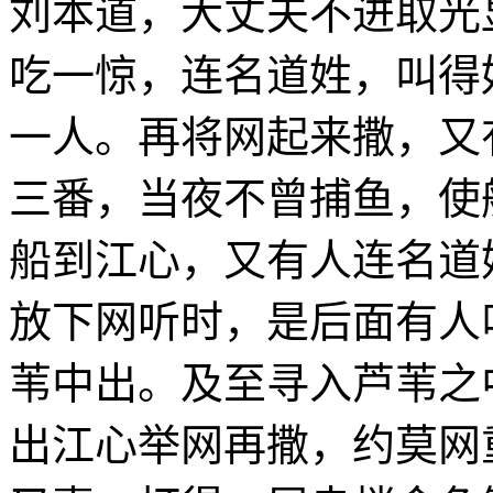
刘本道，大丈夫不进取光
吃一惊，连名道姓，叫得
一人。再将网起来撒，又
三番，当夜不曾捕鱼，使
船到江心，又有人连名道
放下网听时，是后面有人
苇中出。及至寻入芦苇之
出江心举网再撒，约莫网