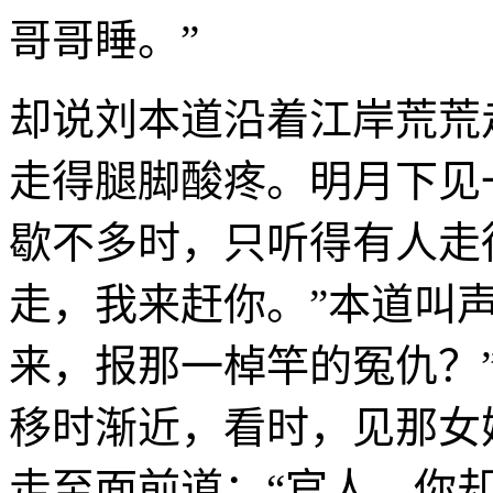
哥哥睡。”
却说刘本道沿着江岸荒荒
走得腿脚酸疼。明月下见
歇不多时，只听得有人走
走，我来赶你。”本道叫
来，报那一棹竿的冤仇？
移时渐近，看时，见那女
走至面前道：“官人，你