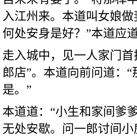
入江州来。本道叫女娘做
何处安身是好？”本道应道
走入城中，见一人家门首
郎店”。本道向前问道：“
是。”
本道道：“小生和家间爹
无处安歇。问一郎讨间小