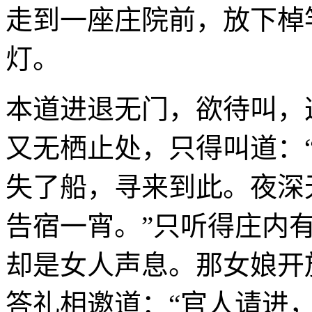
走到一座庄院前，放下棹
灯。
本道进退无门，欲待叫，
又无栖止处，只得叫道：
失了船，寻来到此。夜深
告宿一宵。”只听得庄内有
却是女人声息。那女娘开
答礼相邀道：“官人请进