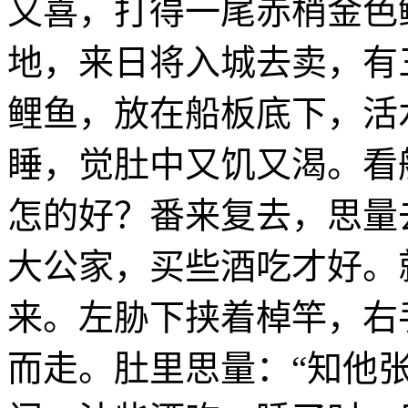
又喜，打得一尾赤梢金色
地，来日将入城去卖，有
鲤鱼，放在船板底下，活
睡，觉肚中又饥又渴。看
怎的好？番来复去，思量
大公家，买些酒吃才好。
来。左胁下挟着棹竿，右
而走。肚里思量：“知他