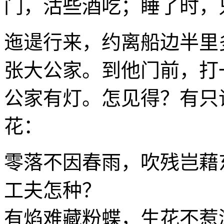
门，沽些酒吃；睡了时，
迤遈行来，约离船边半里
张大公家。到他门前，打
公家有灯。怎见得？有只
花：
零落不因春雨，吹残岂藉
工夫怎种？
有焰难藏粉蝶，生花不惹