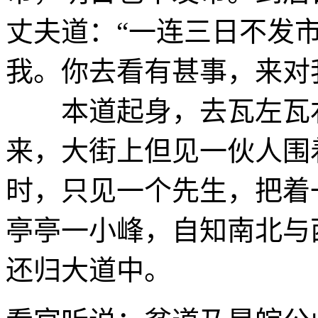
丈夫道：“一连三日不发
我。你去看有甚事，来对
本道起身，去瓦左瓦右
来，大街上但见一伙人围
时，只见一个先生，把着
亭亭一小峰，自知南北与
还归大道中。