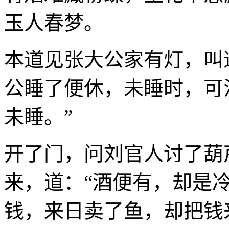
玉人春梦。
本道见张大公家有灯，叫
公睡了便休，未睡时，可
未睡。”
开了门，问刘官人讨了葫
来，道：“酒便有，却是冷
钱，来日卖了鱼，却把钱来