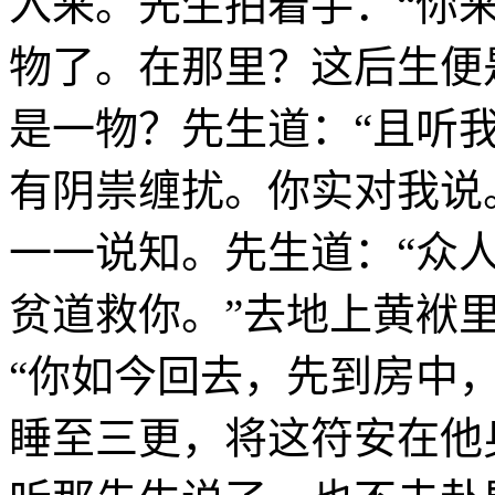
入来。先生拍着手：“你
物了。在那里？这后生便
是一物？先生道：“且听
有阴祟缠扰。你实对我说
一一说知。先生道：“众
贫道救你。”去地上黄袱
“你如今回去，先到房中
睡至三更，将这符安在他