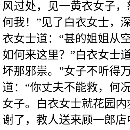
风过处，见一黄衣女子，
何我！”见了白衣女士，深
衣女士道：“甚的姐姐从空
如何来这里？”白衣女士
坏那邪祟。”女子不听得
道：“你丈夫不能救，何
女子。白衣女士就花园内
谢了，教人送来顾一郎店