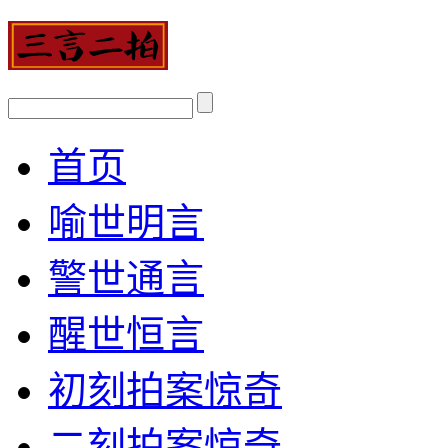
首页
喻世明言
警世通言
醒世恒言
初刻拍案惊奇
二刻拍案惊奇