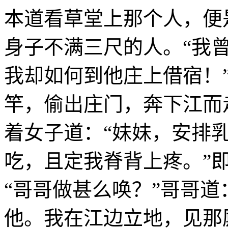
本道看草堂上那个人，便
身子不满三尺的人。“我
我却如何到他庄上借宿！
竿，偷出庄门，奔下江而
着女子道：“妹妹，安排
吃，且定我脊背上疼。”
“哥哥做甚么唤？”哥哥道
他。我在江边立地，见那